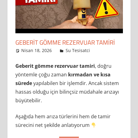
rezervuar
onarımı
ve
sifon
arızaları
GEBERIT GÖMME REZERVUAR TAMIRI
en
Nisan 18, 2026
admin
Su Tesisatci
Leave a
sık
comment
karşılaşılan
Geberit gömme rezervuar tamiri
, doğru
problemler
yöntemle çoğu zaman
kırmadan ve kısa
arasında
sürede
yapılabilen bir işlemdir. Ancak sistem
yer
hassas olduğu için bilinçsiz müdahale arızayı
almaktadır.
Bu
büyütebilir.
tür
sorunlar
Aşağıda hem arıza türlerini hem de tamir
hem
sürecini net şekilde anlatıyorum
günlük