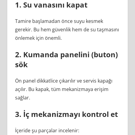
1. Su vanasını kapat
kapsamında
profesyonel
Tamire başlamadan önce suyu kesmek
destek
gerekir. Bu hem güvenlik hem de su taşmasını
almak
önlemek için önemli.
oldukça
önemlidir.
2. Kumanda panelini (buton)
sök
Ön panel dikkatlice çıkarılır ve servis kapağı
açılır. Bu kapak, tüm mekanizmaya erişim
sağlar.
3. İç mekanizmayı kontrol et
İçeride şu parçalar incelenir: