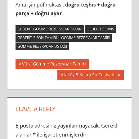
Ama işin püf noktası:
doğru teşhis + doğru
parça + doğru ayar
.
GEBERIT GÖMME REZERVUAR TAMIRI
GEBERIT SERVIS
GEBERIT SIFON TAMIRI
GÖMME REZERVUAR TAMIRI
GÖMME REZERVUAR USTASI
Yazı
Previous
Vitra Gömme Rezervuar Tamiri
Post:
gezinmesi
Next
Ataköy 5 Kısım Su Tesisatci
Post:
LEAVE A REPLY
E-posta adresiniz yayınlanmayacak.
Gerekli
alanlar
*
ile işaretlenmişlerdir