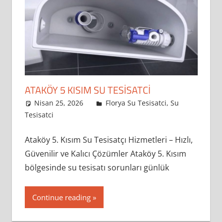
rezervuar
onarımı
ve
sifon
arızaları
en
sık
ATAKÖY 5 KISIM SU TESISATCI
karşılaşılan
Nisan 25, 2026
admin
Florya Su Tesisatci
,
Su
problemler
Tesisatci
Leave a comment
arasında
yer
Ataköy 5. Kısım Su Tesisatçı Hizmetleri – Hızlı,
almaktadır.
Güvenilir ve Kalıcı Çözümler Ataköy 5. Kısım
Bu
bölgesinde su tesisatı sorunları günlük
tür
sorunlar
Continue reading
hem
günlük