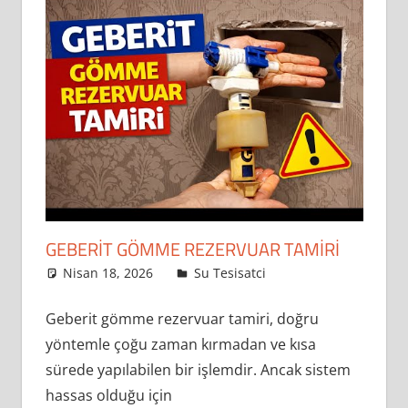
rezervuar
onarımı
ve
sifon
arızaları
en
sık
karşılaşılan
problemler
arasında
GEBERIT GÖMME REZERVUAR TAMIRI
yer
almaktadır.
Nisan 18, 2026
admin
Su Tesisatci
Leave a
Bu
comment
Geberit gömme rezervuar tamiri, doğru
tür
sorunlar
yöntemle çoğu zaman kırmadan ve kısa
hem
sürede yapılabilen bir işlemdir. Ancak sistem
günlük
hassas olduğu için