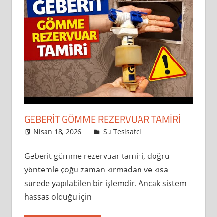
rezervuar
onarımı
ve
sifon
arızaları
en
sık
karşılaşılan
problemler
GEBERIT GÖMME REZERVUAR TAMIRI
arasında
yer
Nisan 18, 2026
admin
Su Tesisatci
Leave a
comment
almaktadır.
Geberit gömme rezervuar tamiri, doğru
Bu
yöntemle çoğu zaman kırmadan ve kısa
tür
sorunlar
sürede yapılabilen bir işlemdir. Ancak sistem
hem
hassas olduğu için
günlük