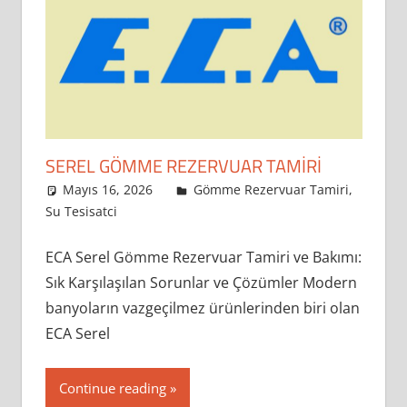
rezervuar
onarımı
ve
sifon
arızaları
en
sık
SEREL GÖMME REZERVUAR TAMIRI
karşılaşılan
Mayıs 16, 2026
admin
Gömme Rezervuar Tamiri
,
problemler
Su Tesisatci
Leave a comment
arasında
yer
ECA Serel Gömme Rezervuar Tamiri ve Bakımı:
almaktadır.
Sık Karşılaşılan Sorunlar ve Çözümler Modern
Bu
banyoların vazgeçilmez ürünlerinden biri olan
tür
ECA Serel
sorunlar
hem
Continue reading
günlük